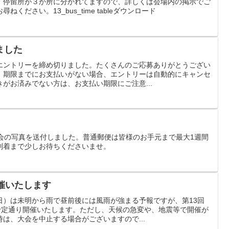
。停留所が３か所に分かれてますので、詳しくは会場内の掲示でご
ください。13_bus_time tableダウンロード
ました
エントリーを締め切りました。たくさんのご応募ありがとうござい
、期限までにお支払いがない場合、エントリーは自動的にキャンセ
がお済みでない方は、お支払い期限にご注意...
大会の写真を送付しました。普通郵便は皆様のお手元まで最大1週間
到着まで少しお待ちくださいませ。
催いたします
日）は未明から雨で昼前後には風雨が強まる予報ですが、第13回
は予定通り開催いたします。ただし、天候の急変や、地震等で開催が
は、大会を中止する場合がございますので...