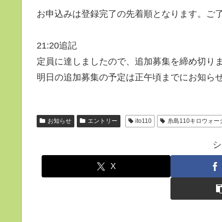
お申込みは登録完了の先着順となります。ご
21:20追記
定員に達しましたので、追加募集を締め切り
明日の追加募集の予定は正午頃までにお知ら
お知らせ
エントリー
ito110
糸島110キロウォー
シ
X