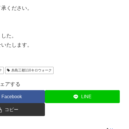
了承ください。
ました。
せいたします。
ク
糸島三都110キロウォーク
ェアする
Facebook
LINE
コピー