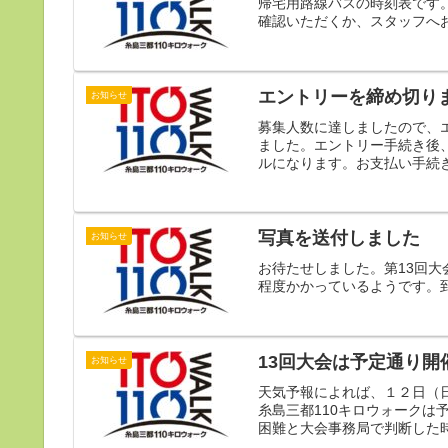
帰宅用路線バスの時刻表です
確認いただくか、スタッフへお尋ね
エントリーを締め切り
お知らせ
募集人数に達しましたので、
ました。エントリー手続き後
ルになります。お支払い手続き
写真を送付しました
お知らせ
お待たせしました。第13回
程度かかっているようです。
13回大会は予定通り開
お知らせ
天気予報によれば、１２日（
糸島三都110キロウォーク
困難と大会事務局で判断した時